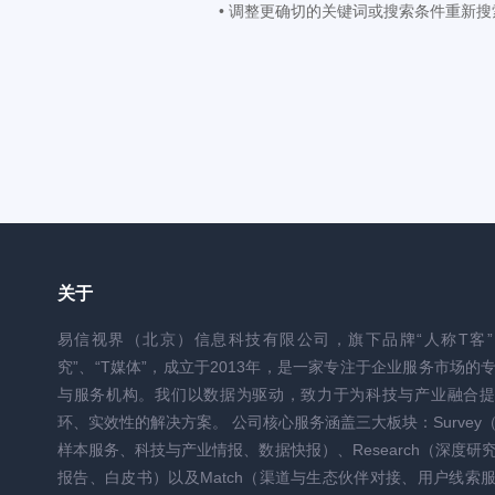
• 调整更确切的关键词或搜索条件
重新搜
关于
易信视界（北京）信息科技有限公司，旗下品牌“人称T客”
究”、“T媒体”，成立于2013年，是一家专注于企业服务市场的
与服务机构。我们以数据为驱动，致力于为科技与产业融合提
环、实效性的解决方案。 公司核心服务涵盖三大板块：Survey
样本服务、科技与产业情报、数据快报）、Research（深度研
报告、白皮书）以及Match（渠道与生态伙伴对接、用户线索