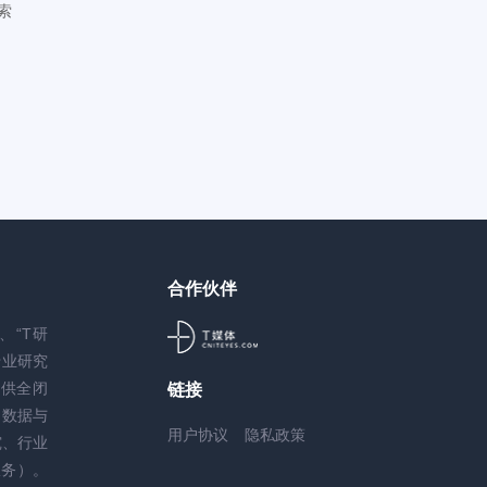
索
合作伙伴
、“T研
专业研究
供全闭
链接
（数据与
用户协议
隐私政策
究、行业
服务）。