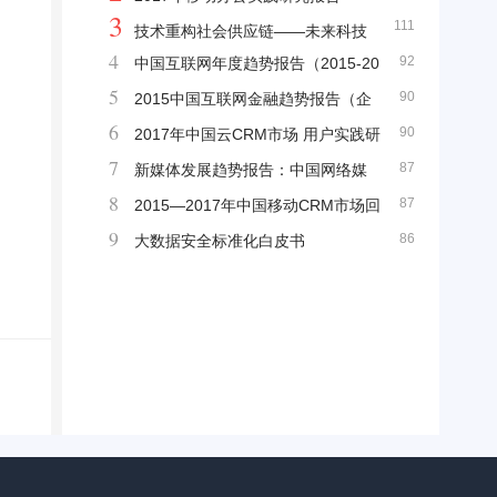
3
111
技术重构社会供应链——未来科技
4
92
中国互联网年度趋势报告（2015-20
趋势白皮书
5
90
16）
2015中国互联网金融趋势报告（企
6
90
鹅智酷25期）
2017年中国云CRM市场 用户实践研
7
87
究报告
新媒体发展趋势报告：中国网络媒
8
87
体的未来（2015）
2015—2017年中国移动CRM市场回
9
86
顾报告
大数据安全标准化白皮书