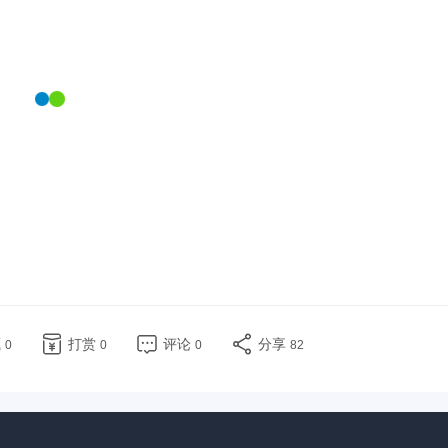
藏
打赏
评论
分享
0
0
0
82