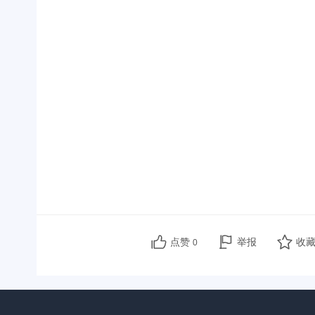
点赞
举报
收
0