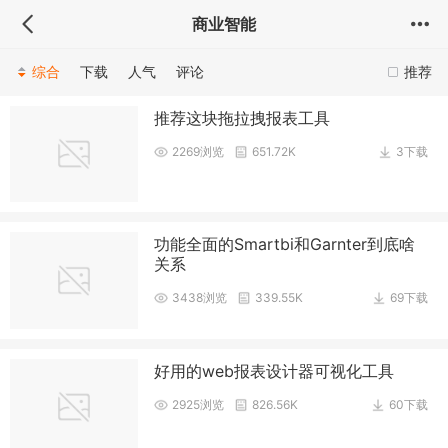
商业智能
综合
下载
人气
评论
推荐
推荐这块拖拉拽报表工具
2269浏览
651.72K
3下载
功能全面的Smartbi和Garnter到底啥
关系
3438浏览
339.55K
69下载
好用的web报表设计器可视化工具
2925浏览
826.56K
60下载