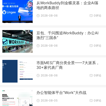
从WorkBuddy到金蝶灵基：企业AI落
地的两条路径
2026-08-06
0评论
豆包、千问围追WorkBuddy：办公AI
激烈“三国杀”
2026-08-06
0评论
市面MES厂商分类全景——7大派系，
30+家代表厂商
2026-08-06
0评论
办公智能体平台“Work”大作战
2026-08-05
0评论