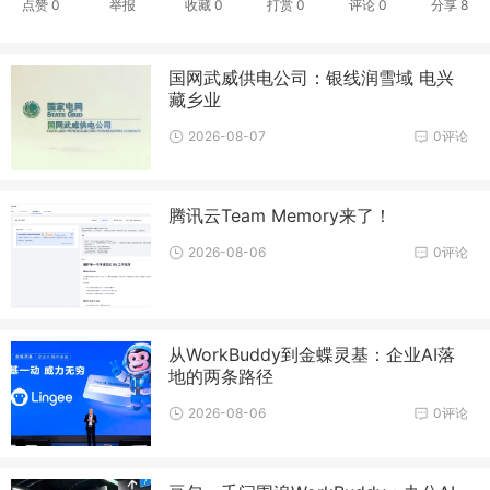
点赞
0
举报
收藏
0
打赏
0
评论
0
分享
8
国网武威供电公司：银线润雪域 电兴
藏乡业
2026-08-07
0评论
腾讯云Team Memory来了！
2026-08-06
0评论
从WorkBuddy到金蝶灵基：企业AI落
地的两条路径
2026-08-06
0评论