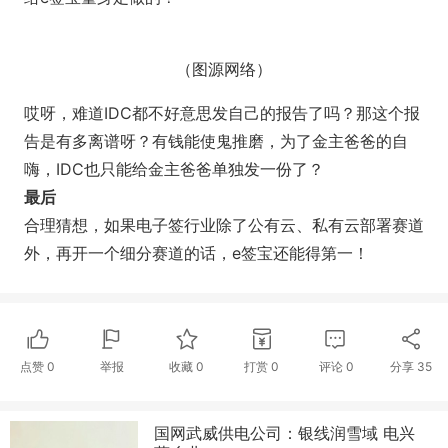
（图源网络）
哎呀，难道IDC都不好意思发自己的报告了吗？那这个报
告是有多离谱呀？有钱能使鬼推磨，为了金主爸爸的自
嗨，IDC也只能给金主爸爸单独发一份了？
最后
合理猜想，如果电子签行业除了公有云、私有云部署赛道
外，再开一个细分赛道的话，e签宝还能得第一！
点赞
0
举报
收藏
0
打赏
0
评论
0
分享
35
国网武威供电公司：银线润雪域 电兴