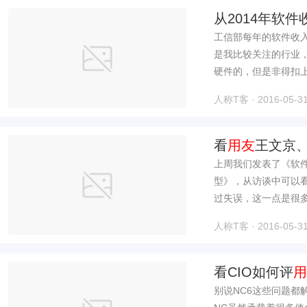
从2014年软
友
工信部每年的软件收
、
是我比较关注的行业
硬件的，但是非得扣上
人称T客 · 2016-05-31
看
用友
王文京
的过失
上周我们发表了《软
型》，从访谈中可以
过失误，这一点是很多
人称T客 · 2016-05-31
看CIO如何评
用
别说NC6这些问题都