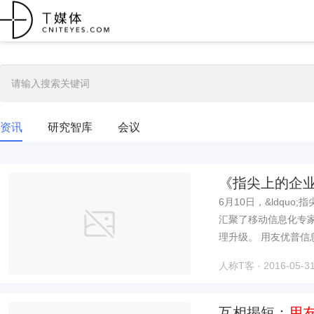
资讯
研究智库
会议
《指尖上的企
6月10日，&ldqu
汇聚了移动信息化专
理升级。 用友
人称T客 · 2016-05-31
互相揭短：
用