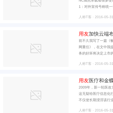
NC虽然承载着很多使
1：对外宣传号称统一
人称T客 · 2016-05-31
用友
加快云端
百客
前不久我写了一篇《
网重任》，在文中我
务的好坏将决定上市的
人称T客 · 2016-05-31
用友
医疗和金
2009年，新一轮医
这无疑给医疗信息化
不仅使长期浸淫该行业
人称T客 · 2016-05-31