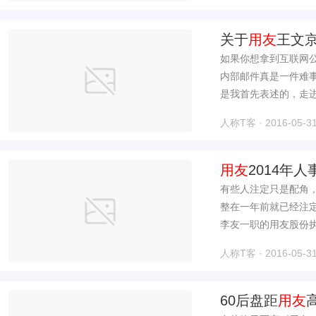
关于
用友
王文
联网
如果你想拿到互联网
内部邮件真是一件难
是我首先表述的，走进
人称T客 · 2016-05-31
用友
2014年
有些人注定只是配角
整在一年前就已经注
李友一职的用友股份执
人称T客 · 2016-05-31
60后盘距
用友