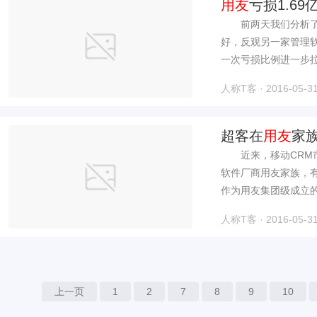
用友
亏损1.69
前两天我们分析了管
好，反观另一家管理
一次亏损比例进一步拉
人称T客 · 2016-05-31
超客在
用友
家
近来，移动CRM市
软件厂商用友家族，
作为用友集团级成立的
人称T客 · 2016-05-31
上一页
1
2
7
8
9
10