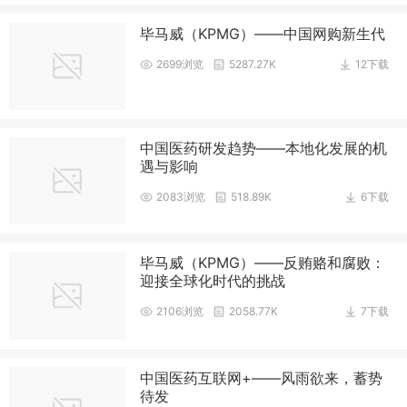
毕马威（KPMG）——中国网购新生代
2699浏览
5287.27K
12下载
中国医药研发趋势——本地化发展的机
遇与影响
2083浏览
518.89K
6下载
毕马威（KPMG）——反贿赂和腐败：
迎接全球化时代的挑战
2106浏览
2058.77K
7下载
中国医药互联网+——风雨欲来，蓄势
待发