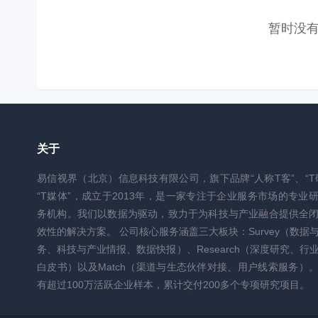
暂时没
关于
易信视界（北京）信息科技有限公司，旗下品牌“人称T客”、“T
“T媒体”，成立于2013年，是一家专注于企业服务市场的专业
务机构。我们以数据为驱动，致力于为科技与产业融合提供全
效性的解决方案。 公司核心服务涵盖三大板块：Survey（数据
务、科技与产业情报、数据快报）、Research（深度研究、行
白皮书）以及Match（渠道与生态伙伴对接、用户线索服务）
有超过100万活跃企业样本，累计交付200多个专项研究项目。