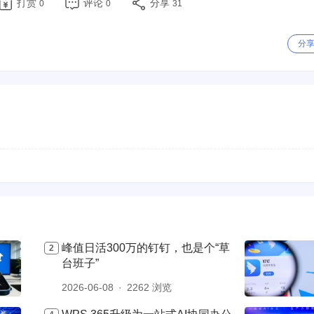
打赏
评论
分享
0
0
31
分
峰值日活300万的钉钉，也是个“草
台班子”
2026-06-08
2262 浏览