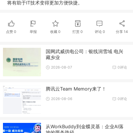
将有助于IT技术变得更加方便快捷。
点赞
0
举报
收藏
0
打赏
0
评论
0
分享
14
国网武威供电公司：银线润雪域 电兴
藏乡业
2026-08-07
0评论
腾讯云Team Memory来了！
2026-08-06
0评论
从WorkBuddy到金蝶灵基：企业AI落
地的两条路径