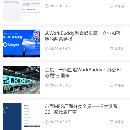
2026-08-06
0评论
从WorkBuddy到金蝶灵基：企业AI落
地的两条路径
2026-08-06
0评论
豆包、千问围追WorkBuddy：办公AI
激烈“三国杀”
2026-08-06
0评论
市面MES厂商分类全景——7大派系，
30+家代表厂商
2026-08-06
0评论