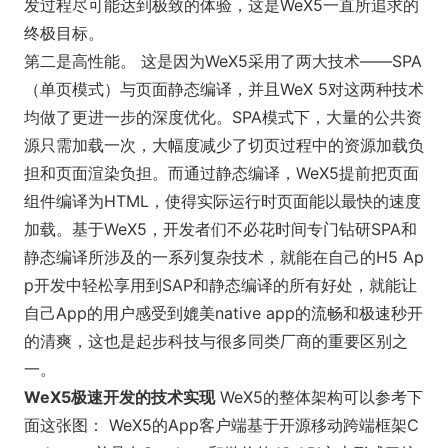
发过程尽可能达到极致的体验，这是WeX5一直所追求的
终极目标。
第二是高性能。 这是因为WeX5采用了两大技术——SPA
（单页模式）与页面静态编译，并且WeX 5对这两种技术
均做了更进一步的深度优化。SPA模式下，大量的公共资
源只需加载一次，大幅度减少了切页过程中的资源加载负
担和页面渲染负担。而通过静态编译，WeX5提前把页面
组件编译为HTML，使得实际运行时页面能以最快的速度
加载。基于WeX5，开发者们不必花时间专门钻研SPA和
静态编译所涉及的一系列复杂技术，就能在自己的H5 Ap
p开发中轻松享用到SAP和静态编译的所有好处，就能让
自己App的用户感受到媲美native app的流畅和极速秒开
的清爽，这也是起步科技与很多同类厂商的重要区别之
一。
WeX5极速开发的技术实现
WeX5的整体架构可以参考下
面这张图：
WeX5的App客户端基于开源移动跨端框架C