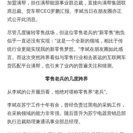
加盟满帮，担任满帮能源事业群总裁，直接向满帮集团联
席总裁、货车帮CEO罗鹏汇报。李斌当日在朋友圈亦正
式公开此消息。
尽管几度辗转零售战场，但这位零售老兵的“新零售”抱负
似乎一直还没有实现：“这是一个全新的领域，相比于传
统行业更能实现我的新零售梦想。”李斌在朋友圈如此感
言。而这次突然跨界看似与零售行业相去甚远的互联网车
货匹配平台满帮，也引来了业内的普遍关注和猜测。
零售老兵的几度跨界
从李斌的公开履历看，他绝对堪称零售界“老兵”。
李斌在苏宁工作十年有余，曾经负责过黑电的采购工作，
在采购领域的能力非常强。随后晋升为苏宁电器营销总部
执行总裁助理兼通讯事业部总经理。