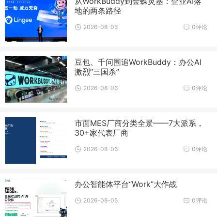
从WorkBuddy到金蝶灵基：企业AI落
地的两条路径
2026-08-06
0评论
豆包、千问围追WorkBuddy：办公AI
激烈“三国杀”
2026-08-06
0评论
市面MES厂商分类全景——7大派系，
30+家代表厂商
2026-08-06
0评论
办公智能体平台“Work”大作战
2026-08-05
0评论