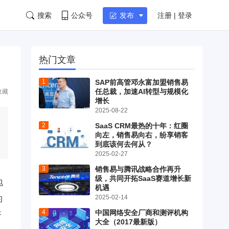
搜索
公众号
注册 | 登录
发布
热门文章
SAP前高管邓永富加盟销售易
任总裁，加速AI转型与规模化
收藏
增长
2025-08-22
SaaS CRM最热的十年：红圈
向左，销售易向右，纷享销客
到底该何去何从？
2025-02-27
销售易与腾讯战略合作再升
级，共同开拓SaaS赛道增长新
包
机遇
2025-02-14
的
中国网络安全厂商和测评机构
研
大全（2017最新版）