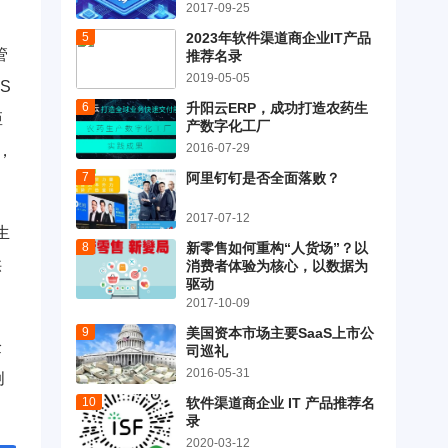
2017-09-25
2023年软件渠道商企业IT产品
管
推荐名录
2019-05-05
S
升阳云ERP，成功打造农药生
矩
产数字化工厂
2016-07-29
，
阿里钉钉是否全面落败？
2017-07-12
生
新零售如何重构“人货场”？以
供
消费者体验为核心，以数据为
驱动
2017-10-09
美国资本市场主要SaaS上市公
验
司巡礼
2016-05-31
创
软件渠道商企业 IT 产品推荐名
录
2020-03-12