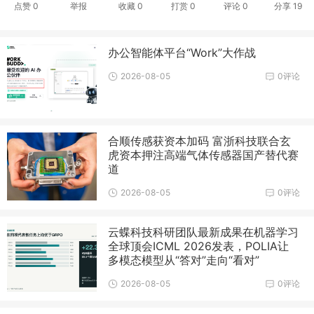
点赞
0
举报
收藏
0
打赏
0
评论
0
分享
19
办公智能体平台“Work”大作战
2026-08-05
0评论
合顺传感获资本加码 富浙科技联合玄
虎资本押注高端气体传感器国产替代赛
道
2026-08-05
0评论
云蝶科技科研团队最新成果在机器学习
全球顶会ICML 2026发表，POLIA让
多模态模型从“答对”走向“看对”
2026-08-05
0评论