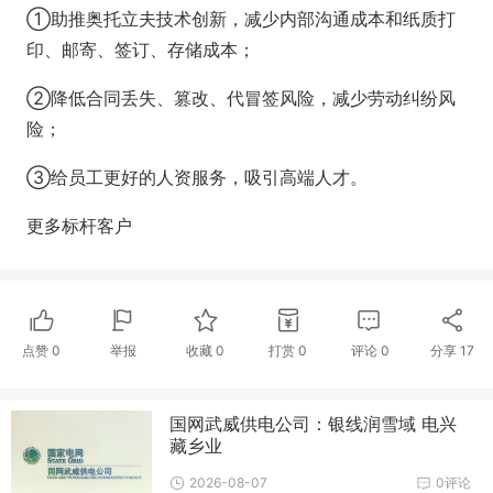
①助推奥托立夫技术创新，减少内部沟通成本和纸质打
印、邮寄、签订、存储成本；
②降低合同丢失、篡改、代冒签风险，减少劳动纠纷风
险；
③给员工更好的人资服务，吸引高端人才。
更多标杆客户
点赞
0
举报
收藏
0
打赏
0
评论
0
分享
17
国网武威供电公司：银线润雪域 电兴
藏乡业
2026-08-07
0评论