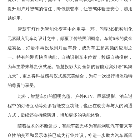
提升用户对智驾的信任，降低接管率，让智驾体验更安心，越用
越好用。
智慧车灯作为智能化变革中的重
要一环，问界M9把智能化
元素融入到车灯设计之中，颠覆了传统照明概念。车前6米的黄金
迎宾区，灯语不再投放到对面车身，成为车主超
高频的应用之
一。特有的迎宾快启功能，自动识别车主位置，秒级自动投射，
为车主带来尊贵仪式感。智慧投影大灯全新的智能迎宾灯语“凤舞
九天”，更是将科技感与仪式感完美结合，为每一次出行增添独特
的尊贵与享受。
此外，智慧
车灯的照明光毯、户外KTV、巨幕观影、泊车过
程中的灯语互动等众多智能交互功能，也正在改变车与人的沟通
方式，后续还会持续演进，增加更多的
功能体验。
随着技术的不断进步，智能车载光将为智能网联汽车带来革
命性的交互和显示体验已成为行业共识，将进一步助力汽车新四