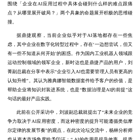
围绕「企业在
AI应用过程中具体会碰到什么样的难点跟痛
点？从哪里展开破局？」两个具象的命题展开积极的思维碰
撞。
据鼎捷观察，当前企业似乎对于
AI落地都存在一些焦
虑，其中企业在数字化转型过程中，存在‘一边想尝试，但又
有一些不知道从何开始’的困惑。作为国内工业机器人领域跟
运动控制领域的领军企业，新时达也是鼎捷产品的用户，刘
菁副总裁在分享中表示“企业引入AI也需要管理人员有更高的
认知升维”。其认为雅典娜智能数据套件给予客户的价值，是
帮助企业将知识封装进系统，也是“数据治理是AI的前提”这
句话的最好产品实践。
此前在公开采访中，刘波副总裁就提出了
“未来企业的竞
争力取决于AI应用密度，而这种密度的提升可能遵循类似摩
尔定律的发展节奏”的观点，在此次论坛交流中，杨林分析师
也从资本市场角度给予印证：“ AI的作用是提升效率，提质