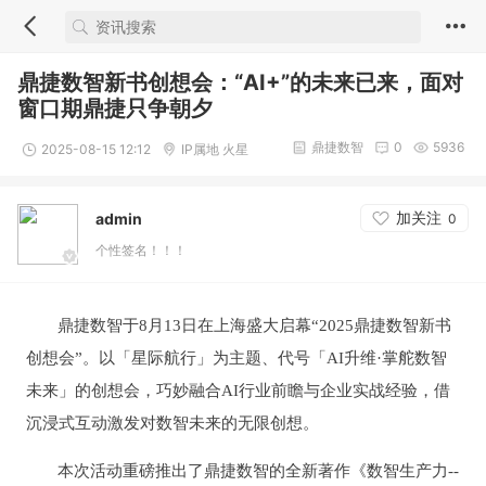
鼎捷数智新书创想会：“AI+”的未来已来，面对
窗口期鼎捷只争朝夕
鼎捷数智
0
5936
2025-08-15 12:12
IP属地 火星
加关注
admin
0
个性签名！！！
鼎捷数智于
8月13日在上海盛大启幕“2025鼎捷数智新书
创想会”。以「星际航行」为主题、代号「AI升维·掌舵数智
未来」的创想会，巧妙融合AI行业前瞻与企业实战经验，借
沉浸式互动激发对数智未来的无限创想。
本次活动重磅推出了鼎捷数智的全新著作《数智生产力
--