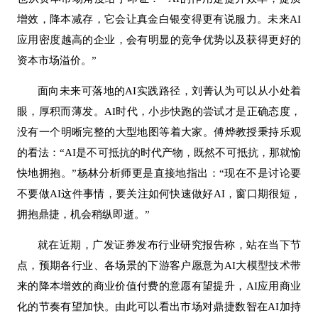
增效，降本减存，它会让真金白银变得更有说服力。未来AI
应用密度越高的企业，会有明显的竞争优势以及获得更好的
资本市场溢价。”
面向未来可落地的
AI实践路径，刘菁认为可以从小处着
眼，厚积而薄发。AI时代，小步快跑的尝试才是正确态度，
没有一个明晰完整的大型地图等着大家。傅烨教授秉持乐观
的看法：“AI是不可抵抗的时代产物，既然不可抵抗，那就愉
快地拥抱。”杨林分析师更是直接地指出：“现在不是讨论要
不要做AI这件事情，要关注如何快速做好AI，窗口期很短，
拥抱鼎捷，机会稍纵即逝。”
就在近期，广发证券发布行业研究报告称，站在当下节
点，预期各行业、各场景的下游客户愿意为
AI大模型技术带
来的降本增效的商业价值付费的意愿有望提升，AI应用商业
化的节奏有望加快。由此可以看出市场对鼎捷数智在AI加持