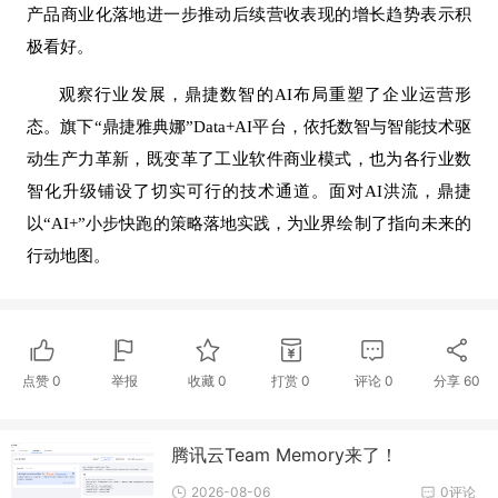
产品商业化落地进一步推动后续营收表现的增长趋势表示积
极看好。
观察行业发展，鼎捷数智的
AI布局重塑了企业运营形
态。旗下“鼎捷雅典娜”Data+AI平台，依托数智与智能技术驱
动生产力革新，既变革了工业软件商业模式，也为各行业数
智化升级铺设了切实可行的技术通道。面对AI洪流，鼎捷
以“AI+”小步快跑的策略落地实践，为业界绘制了指向未来的
行动地图。
点赞
0
举报
收藏
0
打赏
0
评论
0
分享
60
腾讯云Team Memory来了！
2026-08-06
0评论