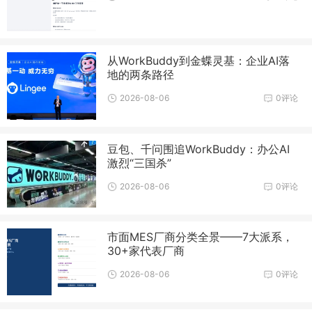
从WorkBuddy到金蝶灵基：企业AI落
地的两条路径
2026-08-06
0评论
豆包、千问围追WorkBuddy：办公AI
激烈“三国杀”
2026-08-06
0评论
市面MES厂商分类全景——7大派系，
30+家代表厂商
2026-08-06
0评论