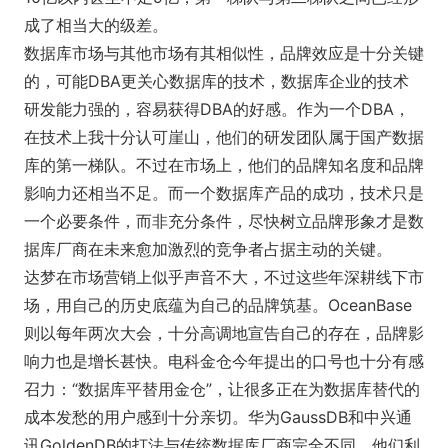
成了相当大的级差。
数据库市场与其他市场有其相似性，品牌效应是十分关键
的，可能DBA更关心数据库的技术，数据库企业的技术
研发能力强的，容易获得DBA的好感。作为一个DBA，
在技术上我十分认可崖山，他们的研发团队属于国产数据
库的第一梯队。不过在市场上，他们的品牌知名度和品牌
影响力还相当不足。而一个数据库产品的成功，技术只是
一个必要条件，而非充分条件，尽快树立品牌形象才是数
据库厂商在未来愈加激烈的竞争者占据主动的关键。
达梦在市场营销上似乎声音不大，不过这些年深耕线下市
场，用自己的历史底蕴为自己的品牌筑基。OceanB
ase
则以每年两次大会，十分高调地宣告自己的存在，品牌影
响力也是增长甚快。电科金仓今年提出的口号也十分有感
召力：“数据库平替用金仓”，让很多正在为数据库替代的
成本发愁的用户感到十分亲切。华为GaussDB和中兴通
讯GoldenDB的打法与传统数据库厂商完全不同，他们利