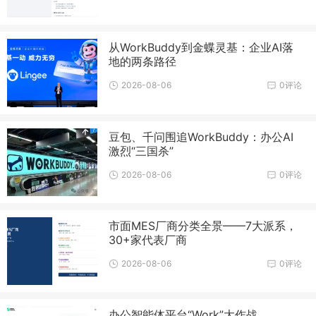
从WorkBuddy到金蝶灵基：企业AI落
地的两条路径
2026-08-06
0评论
豆包、千问围追WorkBuddy：办公AI
激烈“三国杀”
2026-08-06
0评论
市面MES厂商分类全景——7大派系，
30+家代表厂商
2026-08-06
0评论
办公智能体平台“Work”大作战