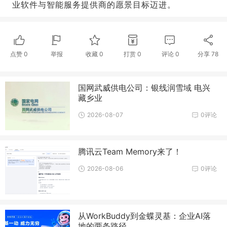
业软件与智能服务提供商的愿景目标迈进。
点赞
0
举报
收藏
0
打赏
0
评论
0
分享
78
国网武威供电公司：银线润雪域 电兴
藏乡业
2026-08-07
0评论
腾讯云Team Memory来了！
2026-08-06
0评论
从WorkBuddy到金蝶灵基：企业AI落
地的两条路径