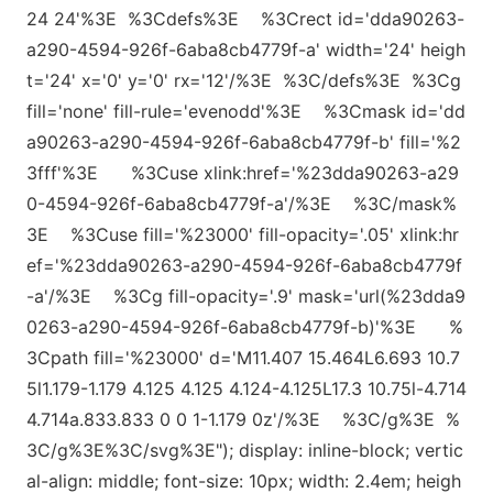
24 24
'%3E %3Cdefs%3E %3Crect id=
'dda90263-
a290-4594-926f-6aba8cb4779f-a
' width=
'24
' heigh
t=
'24
' x=
'0
' y=
'0
' rx=
'12
'/%3E %3C/defs%3E %3Cg
fill=
'none
' fill-rule=
'evenodd
'%3E %3Cmask id=
'dd
a90263-a290-4594-926f-6aba8cb4779f-b
' fill=
'%2
3fff
'%3E %3Cuse xl
ink:href=
'%23dda90263-a29
0-4594-926f-6aba8cb4779f-a
'/%3E %3C/mask%
3E %3Cuse fill=
'%23000
' fill-opacity=
'.05
' xl
ink:hr
ef=
'%23dda90263-a290-4594-926f-6aba8cb4779f
-a
'/%3E %3Cg fill-opacity=
'.9
' mask=
'url(%23dda9
0263-a290-4594-926f-6aba8cb4779f-b)
'%3E %
3Cpath fill=
'%23000
' d=
'M11.407 15.464L6.693 10.7
5l1.179-1.179 4.125 4.125 4.124-4.125L17.3 10.75l-4.714
4.714a.833.833 0 0 1-1.179 0z
'/%3E %3C/g%3E %
3C/g%3E%3C/svg%3E"); display: inline-block; vertic
al-align: middle; font-size: 10px; width: 2.4em; heigh