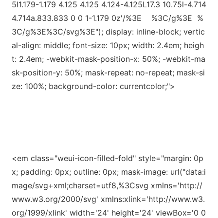
5l1.179-1.179 4.125 4.125 4.124-4.125L17.3 10.75l-4.714
4.714a.833.833 0 0 1-1.179 0z
'/%3E %3C/g%3E %
3C/g%3E%3C/svg%3E"); display: inline-block; vertic
al-align: middle; font-size: 10px; width: 2.4em; heigh
t: 2.4em; -webkit-mask-position-x: 50%; -webkit-ma
sk-position-y: 50%; mask-repeat: no-repeat; mask-si
ze: 100%; background-color: currentcolor;">
<em class="weui-icon-filled-fold" style="margin: 0p
x; padding: 0px; outline: 0px; mask-image: url("d
ata:i
mage/svg+xml;charset=utf8,%3Csvg xmlns=
'http://
www.w3.org/2000/svg
' xmlns:xl
ink=
'http://www.w3.
org/1999/xl
ink
' width=
'24
' height=
'24
' viewBox=
'0 0