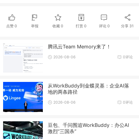
点赞
0
举报
收藏
0
打赏
0
评论
0
分享
31
腾讯云Team Memory来了！
2026-08-06
0评论
从WorkBuddy到金蝶灵基：企业AI落
地的两条路径
2026-08-06
0评论
豆包、千问围追WorkBuddy：办公AI
激烈“三国杀”