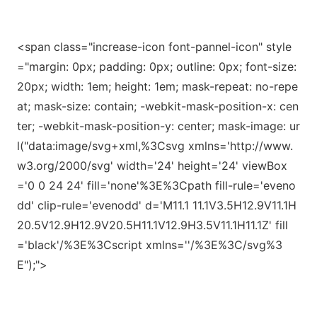
<span class="increase-icon font-pannel-icon" style
="margin: 0px; padding: 0px; outline: 0px; font-size:
20px; width: 1em; height: 1em; mask-repeat: no-repe
at; mask-size: contain; -webkit-mask-position-x: cen
ter; -webkit-mask-position-y: center; mask-image: ur
l("d
ata:image/svg+xml,%3Csvg xmlns=
'http://www.
w3.org/2000/svg
' width=
'24
' height=
'24
' viewBox
=
'0 0 24 24
' fill=
'none
'%3E%3Cpath fill-rule=
'eveno
dd
' clip-rule=
'evenodd
' d=
'M11.1 11.1V3.5H12.9V11.1H
20.5V12.9H12.9V20.5H11.1V12.9H3.5V11.1H11.1Z
' fill
=
'black
'/%3E%3Cs
cript xmlns=
'
'/%3E%3C/svg%3
E");">