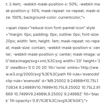
t: 2.4em; -webkit-mask-position-x: 50%; -webkit-ma
sk-position-y: 50%; mask-repeat: no-repeat; mask-si
ze: 100%; background-color: currentcolor;">
<span class="reduce-icon font-pannel-icon" style
="margin: 0px; padding: 0px; outline: 0px; font-size:
20px; width: 1em; height: 1em; mask-repeat: no-repe
at; mask-size: contain; -webkit-mask-position-x: cen
ter; -webkit-mask-position-y: center; mask-image: ur
l("d
ata:image/svg+xml,%3Csvg width=
'20
' height=
'2
0
' viewBox=
'0 0 20 20
' fill=
'none
' xmlns=
'http://ww
w.w3.org/2000/svg
'%3E%3Cpath fill-rule=
'evenodd
'
clip-rule=
'evenodd
' d=
'M9.25002 9.24988H10.75L1
7.0834 9.24989V10.7499H10.75L9.25002 10.75L2.91
669 10.7499V9.24989L9.25002 9.24988Z
' fill=
'blac
k
' fill-opacity=
'0.9
'/%3E%3C/svg%3E%0A");">