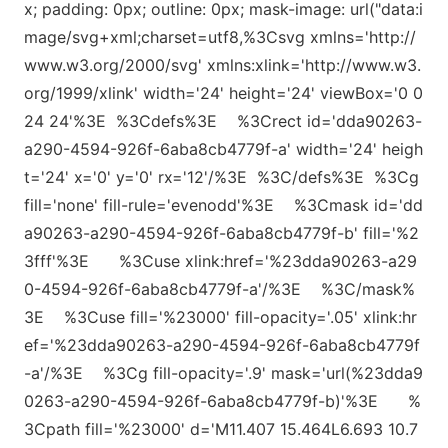
x; padding: 0px; outline: 0px; mask-image: url("d
ata:i
mage/svg+xml;charset=utf8,%3Csvg xmlns=
'http://
www.w3.org/2000/svg
' xmlns:xl
ink=
'http://www.w3.
org/1999/xl
ink
' width=
'24
' height=
'24
' viewBox=
'0 0
24 24
'%3E %3Cdefs%3E %3Crect id=
'dda90263-
a290-4594-926f-6aba8cb4779f-a
' width=
'24
' heigh
t=
'24
' x=
'0
' y=
'0
' rx=
'12
'/%3E %3C/defs%3E %3Cg
fill=
'none
' fill-rule=
'evenodd
'%3E %3Cmask id=
'dd
a90263-a290-4594-926f-6aba8cb4779f-b
' fill=
'%2
3fff
'%3E %3Cuse xl
ink:href=
'%23dda90263-a29
0-4594-926f-6aba8cb4779f-a
'/%3E %3C/mask%
3E %3Cuse fill=
'%23000
' fill-opacity=
'.05
' xl
ink:hr
ef=
'%23dda90263-a290-4594-926f-6aba8cb4779f
-a
'/%3E %3Cg fill-opacity=
'.9
' mask=
'url(%23dda9
0263-a290-4594-926f-6aba8cb4779f-b)
'%3E %
3Cpath fill=
'%23000
' d=
'M11.407 15.464L6.693 10.7