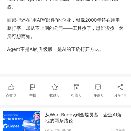
权。
而那些还在"用AI写邮件"的企业，就像2000年还在用电
脑打字、却从不上网的公司——工具换了，思维没换，终
局可想而知。
Agent不是AI的升级版，是AI的正确打开方式。
点赞
0
举报
收藏
0
打赏
0
评论
0
分享
14
从WorkBuddy到金蝶灵基：企业AI落
地的两条路径
2026-08-06
0评论