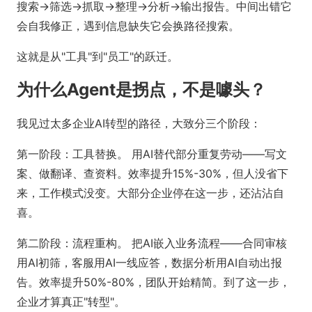
搜索→筛选→抓取→整理→分析→输出报告。中间出错它
会自我修正，遇到信息缺失它会换路径搜索。
这就是从"工具"到"员工"的跃迁。
为什么Agent是拐点，不是噱头？
我见过太多企业AI转型的路径，大致分三个阶段：
第一阶段：工具替换。 用AI替代部分重复劳动——写文
案、做翻译、查资料。效率提升15%-30%，但人没省下
来，工作模式没变。大部分企业停在这一步，还沾沾自
喜。
第二阶段：流程重构。 把AI嵌入业务流程——合同审核
用AI初筛，客服用AI一线应答，数据分析用AI自动出报
告。效率提升50%-80%，团队开始精简。到了这一步，
企业才算真正"转型"。