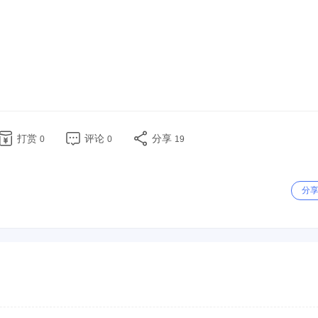
打赏
评论
分享
0
0
19
分