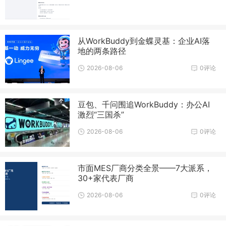
从WorkBuddy到金蝶灵基：企业AI落
地的两条路径
2026-08-06
0评论
豆包、千问围追WorkBuddy：办公AI
激烈“三国杀”
2026-08-06
0评论
市面MES厂商分类全景——7大派系，
30+家代表厂商
2026-08-06
0评论