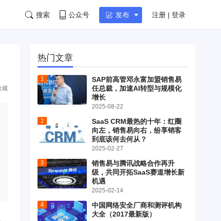
搜索
公众号
注册 | 登录
发布
热门文章
SAP前高管邓永富加盟销售易
任总裁，加速AI转型与规模化
收藏
增长
2025-08-22
SaaS CRM最热的十年：红圈
向左，销售易向右，纷享销客
到底该何去何从？
2025-02-27
销售易与腾讯战略合作再升
级，共同开拓SaaS赛道增长新
机遇
2025-02-14
中国网络安全厂商和测评机构
大全（2017最新版）