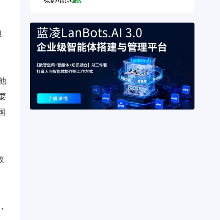
但
他
要
国
数
，