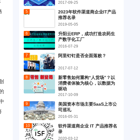
丰
2017-09-25
路
2023年软件渠道商企业IT产品
推荐名录
2019-05-05
升阳云ERP，成功打造农药生
产数字化工厂
2016-07-29
阿里钉钉是否全面落败？
2017-07-12
新零售如何重构“人货场”？以
创
消费者体验为核心，以数据为
驱动
的
2017-10-09
中
美国资本市场主要SaaS上市公
司巡礼
将
2016-05-31
软件渠道商企业 IT 产品推荐名
录
2020-03-12