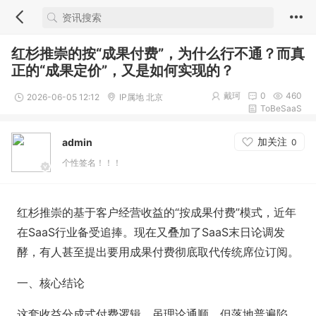
红杉推崇的按“成果付费”，为什么行不通？而真
正的“成果定价”，又是如何实现的？
戴珂
0
460
2026-06-05 12:12
IP属地 北京
ToBeSaaS
加关注
admin
0
个性签名！！！
红杉推崇的基于客户经营收益的“按成果付费”模式，近年
在SaaS行业备受追捧。现在又叠加了SaaS末日论调发
酵，有人甚至提出要用成果付费彻底取代传统席位订阅。
一、核心结论
这套收益分成式付费逻辑，虽理论通顺，但落地普遍陷