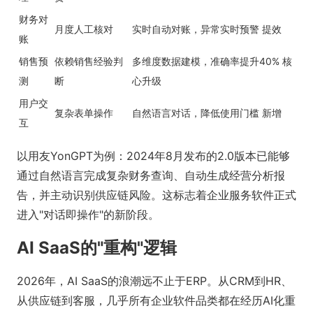
财务对
月度人工核对
实时自动对账，异常实时预警
提效
账
销售预
依赖销售经验判
多维度数据建模，准确率提升40%
核
测
断
心升级
用户交
复杂表单操作
自然语言对话，降低使用门槛
新增
互
以用友YonGPT为例：2024年8月发布的2.0版本已能够
通过自然语言完成复杂财务查询、自动生成经营分析报
告，并主动识别供应链风险。这标志着企业服务软件正式
进入"对话即操作"的新阶段。
AI SaaS的"重构"逻辑
2026年，AI SaaS的浪潮远不止于ERP。从CRM到HR、
从供应链到客服，几乎所有企业软件品类都在经历AI化重