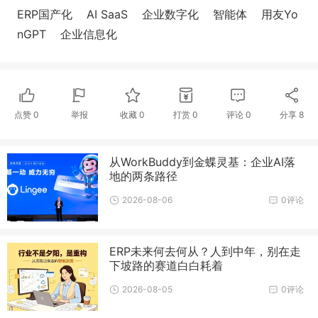
ERP国产化
AI SaaS
企业数字化
智能体
用友Yo
nGPT
企业信息化
点赞
0
举报
收藏
0
打赏
0
评论
0
分享
8
从WorkBuddy到金蝶灵基：企业AI落
地的两条路径
2026-08-06
0评论
ERP未来何去何从？人到中年，别在走
下坡路的赛道白白耗着
2026-08-05
0评论