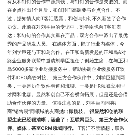
有从和钉钉的合作中赚到钱，与钉钉的合作是失败的。而
在企点推出1个月后，和创转而高调要与企点合作。不
过，据知情人向T客汇透露，和创与钉钉不久新签了合作
协议。此前在对刘学臣的专访中，刘学臣也向T客汇表
达：和钉钉的合作其实重在产品，双方合作中派出了最优
秀的产品研发人员。 在媒体方面，除了行业内媒体，今
年刘学臣还与正和岛合作。在正和岛新发起的正和岛&对
路企业服务联盟中邀请刘学臣担任了创始主席，在与正和
岛5000多家企业对接服务中，帮助协调企业级服务IT软
件和CEO高管对接。 第三方合作伙伴中，刘学臣提到两
类，一类是协作软件明道和班聊。一类是HR领域应用理
才网和北森。显然和创自己不会横向拓展，但是还是会借
助合作伙伴的力量。 值得注意的是，刘学臣向同类厂
商“销售易”同领域的友商抛出橄榄枝。
很显然和创的联
盟生态已经很清晰，涵盖了：互联网巨头、第三方合作伙
伴、媒体，甚至CRM领域同行。
T客汇不禁猜想，联系