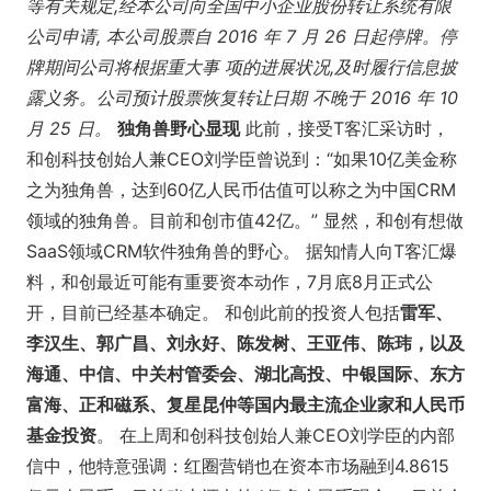
等有关规定,经本公司向全国中小企业股份转让系统有限
公司申请, 本公司股票自 2016 年 7 月 26 日起停牌。停
牌期间公司将根据重大事 项的进展状况,及时履行信息披
露义务。公司预计股票恢复转让日期 不晚于 2016 年 10
月 25 日。
独角兽野心显现
此前，接受T客汇采访时，
和创科技创始人兼CEO刘学臣曾说到：“如果10亿美金称
之为独角兽，达到60亿人民币估值可以称之为中国CRM
领域的独角兽。目前和创市值42亿。” 显然，和创有想做
SaaS领域CRM软件独角兽的野心。 据知情人向T客汇爆
料，和创最近可能有重要资本动作，7月底8月正式公
开，目前已经基本确定。 和创此前的投资人包括
雷军、
李汉生、郭广昌、刘永好、陈发树、王亚伟、陈玮，以及
海通、中信、中关村管委会、湖北高投、中银国际、东方
富海、正和磁系、复星昆仲等国内最主流企业家和人民币
基金投资
。 在上周和创科技创始人兼CEO刘学臣的内部
信中，他特意强调：红圈营销也在资本市场融到4.8615