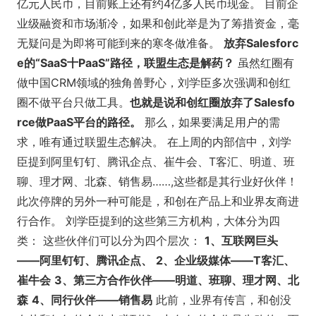
亿元人民币，目前账上还有约4亿多人民币现金。 目前企
业级融资和市场渐冷，如果和创此举是为了筹措资金，毫
无疑问是为即将可能到来的寒冬做准备。
放弃Salesforc
e的“SaaS十PaaS”路径，联盟生态是解药？
虽然红圈有
做中国CRM领域的独角兽野心，刘学臣多次强调和创红
圈不做平台只做工具。
也就是说和创红圈放弃了Salesfo
rce做PaaS平台的路径。
那么，如果要满足用户的需
求，唯有通过联盟生态解决。 在上周的内部信中，刘学
臣提到阿里钉钉、腾讯企点、崔牛会、T客汇、明道、班
聊、理才网、北森、销售易……,这些都是其行业好伙伴！
此次停牌的另外一种可能是，和创在产品上和业界友商进
行合作。 刘学臣提到的这些第三方机构，大体分为四
类： 这些伙伴们可以分为四个层次：
1、互联网巨头
——阿里钉钉、腾讯企点、
2、企业级媒体——T客汇、
崔牛会
3、第三方合作伙伴——明道、班聊、理才网、北
森
4、同行伙伴——销售易
此前，业界有传言，和创没