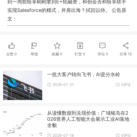
到一周前纷享刚刚拿到E+轮融资，和创会否和纷享联手
实现Salesforce的模式，并肩出海？拭目以待。 公告原
文：
点赞
0
举报
收藏
0
打赏
0
评论
0
分享
15
一批大客户转向飞书，AI是分水岭
2026-07-21
0评论
从读懂数据到兑现价值：广域铭岛在2
026世界人工智能大会展示工业AI落地
全貌
2026-07-18
0评论