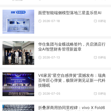
面壁智能端侧模型落地三星盖乐世AI
2026-07-18
0评论
华住集团与金蝶战略签约，共启酒店行
业AI智慧财务管理新篇章
2026-07-13
0评论
V6家居“星空自感弹簧”震撼发布：瑞典
百年匠心弹簧，极限评测见证新一代科
技睡眠
2026-07-05
0评论
折叠屏商用协同里程碑：vivo X Fold6