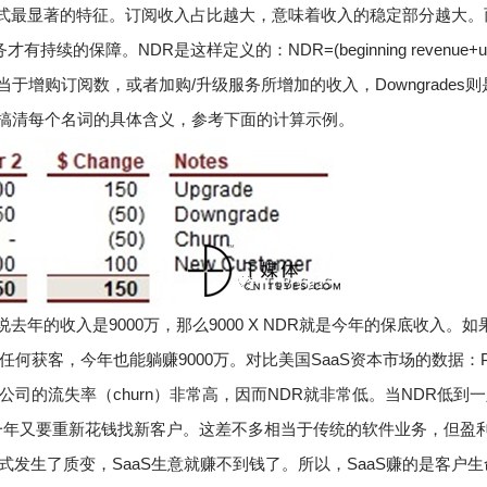
模式最显著的特征。订阅收入占比越大，意味着收入的稳定部分越大。
务才有持续的保障。
NDR是这样定义的：
NDR=(beginning revenue+
es相当于增购订阅数，或者加购/升级服务所增加的收入，Downgrades则
搞清每个名词的具体含义，参考下面的计算示例。
去年的收入是9000万，那么9000 X NDR就是今年的保底收入。
如
任何获客，今年也能躺赚9000万。
对比美国SaaS资本市场的数据：P
aS公司的流失率（churn）非常高，因而NDR就非常低。
当NDR低到
一年又要重新花钱找新客户。这差不多相当于传统的软件业务，但盈
模式发生了质变，SaaS生意就赚不到钱了。
所以，SaaS赚的是客户生