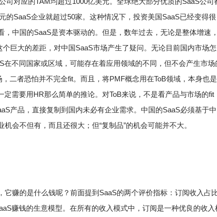
ow等公司对应的TAM均超过1000亿美元。
全球绝大部分优质的SaaS公司
的SaaS企业就超过50家。
这种情况下，投资美国SaaS已经变得很
看，中国的SaaS是资本驱动的。
但是，数年过去，无论是整体增速
这个巨大的差距，对中国SaaS市场产生了疑问。
无论目前国内市场怎
aaS在不同国家或区域，可能存在着应用领域的不同，但不会产生市场
场，二者恐怕并不完全fit。而且，将PMF概念用在ToB领域，本身也
一定需要用HR那么简单的推论。
对ToB来说，不是看产品与市场的fit
aaS产品，直接复制到国内未必有企业需求。中国的SaaS必须基于
商业机会不但有，而且还很大；但“复制品”的机会可能并不大。
钱，它赚的是什么钱呢？
前面提到SaaS的两个评价指标：订阅收入占
就是SaaS赚钱的生意模型。
在所有的收入模式中，订阅是一种优良的收入