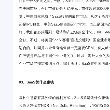
百亿~千亿美元之间。例如，Salesforce、ServiceN
在美国市场，合计市值达数万亿美元，市值超过100亿美元
贵，中国自然就成了SaaS投资的最佳市场。从这个角度
还是IPO数量，中美SaaS的差距还非常大。也正是因为
样，我们都必须看到：经济和产业链的全球化，ToB S
空缺。
不过，将美国SaaS“赛道”直接投射到中国企业市
适合的。如同并非企业有销售就一定需要CRM、有人就
而应该是产品与中国企业业务的fit。
所以，海外大火的S
企业市场寻找需求切入点。
综上所述，SaaS在中国的
03、
SaaS
凭什么赚钱
每种生意都有其独特的盈利方式，SaaS又是凭什么赚
和收入净留存NDR（Net Dollar Retention），它们