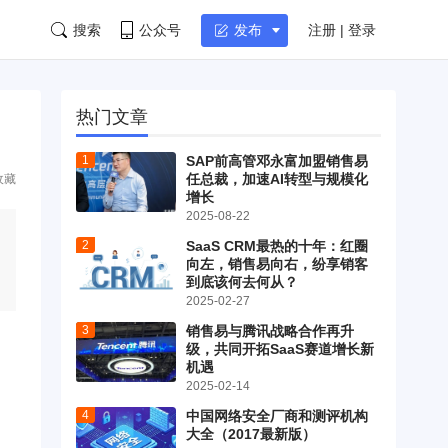
搜索
公众号
注册 | 登录
发布
热门文章
SAP前高管邓永富加盟销售易
任总裁，加速AI转型与规模化
收藏
增长
2025-08-22
SaaS CRM最热的十年：红圈
向左，销售易向右，纷享销客
到底该何去何从？
2025-02-27
销售易与腾讯战略合作再升
级，共同开拓SaaS赛道增长新
机遇
2025-02-14
中国网络安全厂商和测评机构
大全（2017最新版）