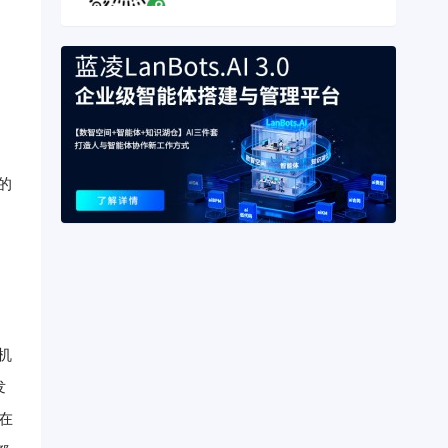
。
的
机
发
在