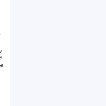
过
一
gi
季
低
，
。