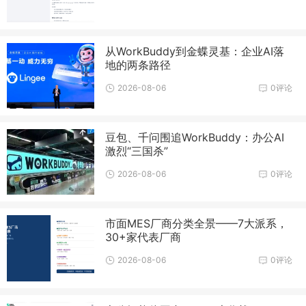
从WorkBuddy到金蝶灵基：企业AI落
地的两条路径
2026-08-06
0评论
豆包、千问围追WorkBuddy：办公AI
激烈“三国杀”
2026-08-06
0评论
市面MES厂商分类全景——7大派系，
30+家代表厂商
2026-08-06
0评论