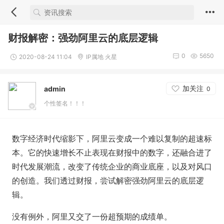
财报解密：强劲阿里云的底层逻辑
0
5650
2020-08-24 11:04
IP属地 火星
加关注
admin
0
个性签名！！！
数字经济时代缩影下，阿里云变成一个难以复制的超速标
本。它的快速增长不止表现在财报中的数字，还融合进了
时代发展潮流，改变了传统企业的商业底座，以及对风口
的创造。我们透过财报，尝试解密强劲阿里云的底层逻
辑。
没有例外，阿里又交了一份超预期的成绩单。