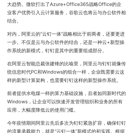
大趋势。微软打出了Azure+Office365战略Office的企
业客户优势引入云计算服务，谷歌云也将云与办公软件相
结合。
对内，阿里云的“云钉一体”战略相比于前两者，还要更进
一步。不仅是云与办公软件的结合，还是一种云+新型操
作系统的新模式，钉钉是其中的重要组成部分。
在阿里云智能总裁张建锋的比喻里，阿里云与钉钉就像传
统信息时代PC和Windows的组合一样，企业既需要云这
样的新型计算架构，也需要钉钉这样的新型操作系统。
前者提供水电煤一样的算力基础设施，后者如同新时代的
Windows，让企业可以快速开发管理组织和业务的所有
应用，大幅度降低云的使用门槛。
今年疫情期间阿里云先后多次为钉钉紧急扩容，确保钉钉
的流量承载能力，就是“云钉一体”新模式的初实践。根据