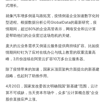
式增长。
就像汽车增多倒逼马路拓宽，疫情倒逼企业加速数字化转
型进程。根据数据分析公司GlobalData的最新研究，疫
情期间，超过80%的企业高管表示，网络安全和云计算
是帮助他们的企业度过这场危机的关键。
庞大的云业务需求又倒逼云服务提供商持续扩容。比如疫
情期间钉钉为了应对在线办公与线上教育的双重流量高
峰，3月份连续在阿里云扩容10万多台云服务器。
除了疫情带来的加速，国家从顶层架构方面提出的新基建
战略，也起到了助推作用。
4月20日，国家发改委首次明确我国“新基建”范围，云计
算不可或缺，当天资本市场中，众多“云计算概念股”企业
股价直接应声上涨。