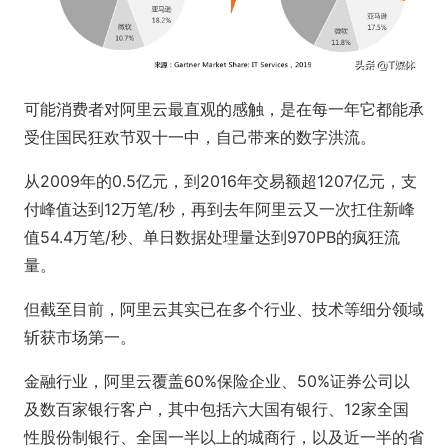
可能消费者对阿里云最直观的感触，是在每一年它都能承
受住国民狂欢节双十一中，自己带来的数字洪流。
从2009年的0.5亿元，到2016年交易额超1207亿元，支
付峰值达到12万笔/秒，再到去年阿里云又一次扛住新峰
值54.4万笔/秒、单日数据处理量达到970PB的疯狂流
量。
但截至目前，阿里云其实已在多个行业、技术等细分领域
斩获市场第一。
金融行业，阿里云覆盖60%保险企业、50%证券公司以
及数百家银行客户，其中包括六大国有银行、12家全国
性股份制银行、全国一半以上的城商行，以及近一半的省