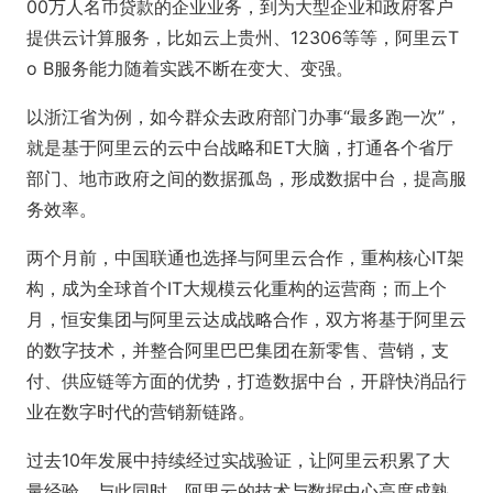
00万人名币贷款的企业业务，到为大型企业和政府客户
提供云计算服务，比如云上贵州、12306等等，阿里云T
o B服务能力随着实践不断在变大、变强。
以浙江省为例，如今群众去政府部门办事“最多跑一次”，
就是基于阿里云的云中台战略和ET大脑，打通各个省厅
部门、地市政府之间的数据孤岛，形成数据中台，提高服
务效率。
两个月前，中国联通也选择与阿里云合作，重构核心IT架
构，成为全球首个IT大规模云化重构的运营商；而上个
月，恒安集团与阿里云达成战略合作，双方将基于阿里云
的数字技术，并整合阿里巴巴集团在新零售、营销，支
付、供应链等方面的优势，打造数据中台，开辟快消品行
业在数字时代的营销新链路。
过去10年发展中持续经过实战验证，让阿里云积累了大
量经验。与此同时，阿里云的技术与数据中心高度成熟。