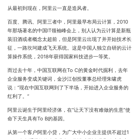
从最初到现在，阿里云一直是造风者。
百度、腾讯、阿里三者中，阿里最早布局云计算，2010
年那场著名的中国IT领袖峰会上，别人认为云计算是新瓶
装旧酒或者概念太超前，但是阿里云出现了并开始技术长
征，一路坎坷建成飞天系统。这是中国人独立自研的云计
算操作系统，2018年获得国家科技进步一等奖。
而过去十年，中国互联网在To C的黄金时代掘利，去年
企业服务变成关键词，金沙江创投董事总经理朱啸虎
说：“现在中国互联网到了下半场，开始进入企业服务的
红利了。”
阿里云诞生于阿里经济体，在“让天下没有难做的生意”使
命下天生具有To B的基因。
从第一个客户阿里小贷，为广大中小企业主提供不超过1