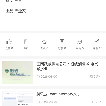
撰文|三方
出品|产业家
点赞
0
举报
收藏
0
打赏
0
评论
0
分享
15
国网武威供电公司：银线润雪域 电兴
藏乡业
2026-08-07
0评论
腾讯云Team Memory来了！
2026-08-06
0评论