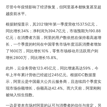
尽管今年疫情影响了经济恢复，但阿里基本都恢复甚至超
越疫前水平。
根据财报显示，其2021财年第一季度营收1537.5亿元，
同比增长34%；净利润为394.7亿元，市场预期为190.88
亿元；在消费者方面，阿里的用户数依然在保持着高速增
长，一个季度的时间在中国零售市场年度活跃消费者增加
了1600万，同比增长10%，零售市场移动月活跃用户则
增长2800万，同比增长15.8%。
此外，云业务营收123.45亿元，同比增速高达59%，今
年上半年累计营收已经超过245亿元。根据IDC数据显
示，阿里云是中国最大公共云服务商，且连续四个季度实
现市场份额增长，份额高达42.4%。而六天前，阿里刚刚
被纳入恒生指数。
一边是资本市场对阿里的认可与消费者的信任与肯定，另