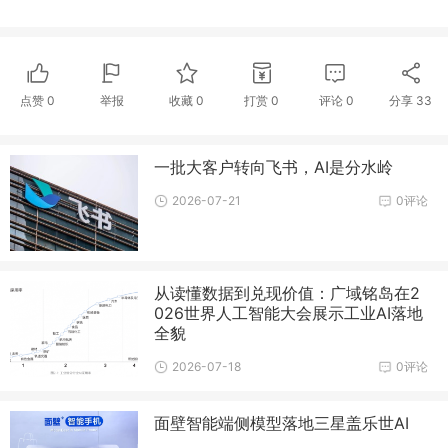
点赞
0
举报
收藏
0
打赏
0
评论
0
分享
33
一批大客户转向飞书，AI是分水岭
2026-07-21
0评论
从读懂数据到兑现价值：广域铭岛在2
026世界人工智能大会展示工业AI落地
全貌
2026-07-18
0评论
面壁智能端侧模型落地三星盖乐世AI