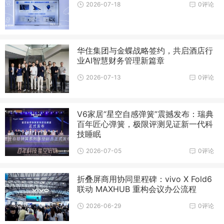
2026-07-18
0评论
华住集团与金蝶战略签约，共启酒店行
业AI智慧财务管理新篇章
2026-07-13
0评论
V6家居“星空自感弹簧”震撼发布：瑞典
百年匠心弹簧，极限评测见证新一代科
技睡眠
2026-07-05
0评论
折叠屏商用协同里程碑：vivo X Fold6
联动 MAXHUB 重构会议办公流程
2026-06-29
0评论