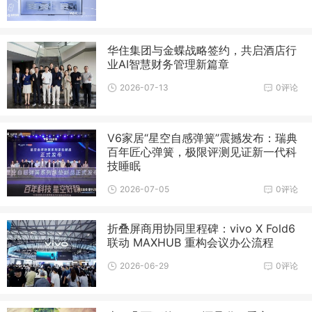
华住集团与金蝶战略签约，共启酒店行
业AI智慧财务管理新篇章
2026-07-13
0评论
V6家居“星空自感弹簧”震撼发布：瑞典
百年匠心弹簧，极限评测见证新一代科
技睡眠
2026-07-05
0评论
折叠屏商用协同里程碑：vivo X Fold6
联动 MAXHUB 重构会议办公流程
2026-06-29
0评论