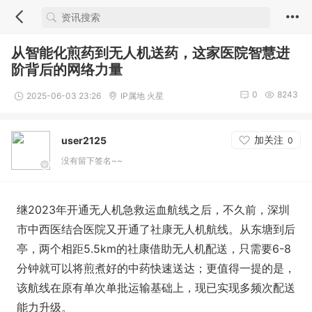
从智能化煎药到无人机送药，这家医院智慧进
阶背后的网络力量
0
8243
2025-06-03 23:26
IP属地 火星
加关注
user2125
0
没有留下签名~~
继2023年开通无人机急救运血航线之后，不久前，深圳
市中西医结合医院又开通了社康无人机航线。从东塘到后
亭，两个相距5.5km的社康借助无人机配送，只需要6-8
分钟就可以将煎煮好的中药快速送达；更值得一提的是，
该航线在原有单次单批运输基础上，现已实现多频次配送
能力升级。