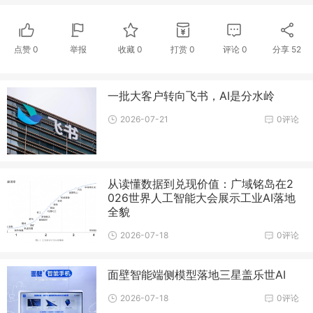
点赞
0
举报
收藏
0
打赏
0
评论
0
分享
52
一批大客户转向飞书，AI是分水岭
2026-07-21
0评论
从读懂数据到兑现价值：广域铭岛在2
026世界人工智能大会展示工业AI落地
全貌
2026-07-18
0评论
面壁智能端侧模型落地三星盖乐世AI
2026-07-18
0评论