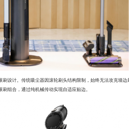
械臂+双滚刷设计。传统吸尘器因滚轮刷头结构限制，始终无法攻克墙边
臂+双滚刷组合，通过纯机械传动实现自适应贴边。