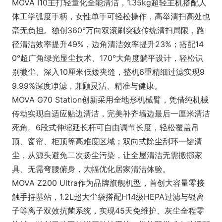
MOVA I10主打轻量化全能清洁，1.35kg超轻主机搭配人
体工学弧度手柄，女性单手可轻松操作，高举清扫高处也
毫无负担。独创360°万向双滚刷突破传统清扫局限，路
径清洁效率提升49%，边角清洁效率提升23%；搭配14
0°超广角绿光显尘技术、170°大角度躺平设计，轻松识
别微尘、深入10厘米低矮夹缝，整机6重精细过滤实现9
9.99%深度净滤，兼顾灵活、精准与健康。
MOVA G70 Station创新采用全地形机械臂，凭借纯机械
传动实现自适应贴边清洁，完美补齐墙边最后一厘米清洁
死角。6段式伸缩延长杆可自由调节长度，轻松覆盖吊
顶、窗帘、柜顶等高难度区域；双向式除尘刮环一键清
尘，从源头避免二次扬尘污染，让全屋清洁无需搬挪家
具、无需弯腰俯身，大幅优化居家清洁体验。
MOVA Z200 Ultra作为品牌旗舰机型，首创大容量零接
触手持基站，1.2L超大尘袋搭配H14级HEPA过滤与银离
子等离子双效抗菌系统，实现45天免维护、灰尘全程零