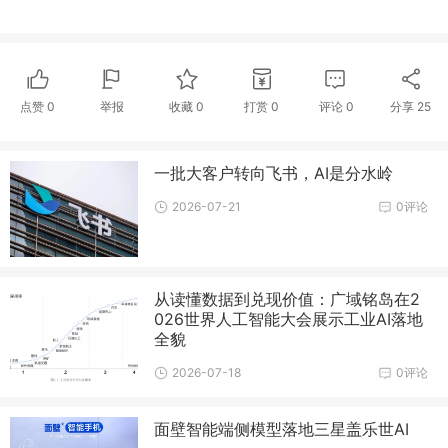
点赞
0
举报
收藏
0
打赏
0
评论
0
分享
25
一批大客户转向飞书，AI是分水岭
2026-07-21
0评论
从读懂数据到兑现价值：广域铭岛在2
026世界人工智能大会展示工业AI落地
全貌
2026-07-18
0评论
面壁智能端侧模型落地三星盖乐世AI