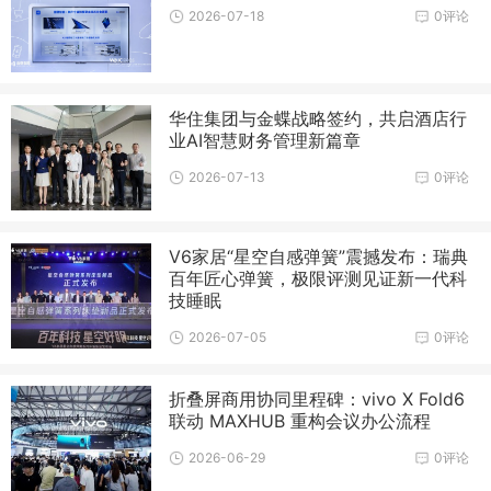
2026-07-18
0评论
华住集团与金蝶战略签约，共启酒店行
业AI智慧财务管理新篇章
2026-07-13
0评论
V6家居“星空自感弹簧”震撼发布：瑞典
百年匠心弹簧，极限评测见证新一代科
技睡眠
2026-07-05
0评论
折叠屏商用协同里程碑：vivo X Fold6
联动 MAXHUB 重构会议办公流程
2026-06-29
0评论