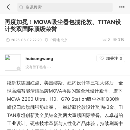
再度加冕！MOVA吸尘器包揽伦敦、TITAN设
计奖双国际顶级荣誉
0
316
2026-06-02 22:29
IP属地 北京
加关注
huicongwang
0
没有留下签名~~
继斩获德国红点、美国缪斯、纽约设计等三项大奖后，全
球高端智能清洁品牌MOVA再度闪耀全球设计殿堂。旗下
MOVA Z200 Ultra、I10、G70 Station吸尘器和Q30除
螨仪四款旗舰强势出圈，一举斩获伦敦设计奖1铂3金、TI
TAN泰坦创新奖全员铂金奖两大重磅国际荣誉。以卓越的
工业设计、硬核技术革新与人性化产品体验，持续刷新中