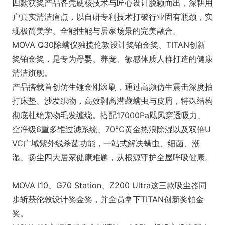
四款获奖产品各凭硬核技术与匠心设计脱颖而出，深耕用
户真实清洁痛点，以自研专利技术打破行业固有瓶颈，实
现极简美学、全能性能与居家场景的完美融合。
MOVA Q30除螨仪独揽伦敦设计奖铂金奖、TITAN创新
奖铂金奖，是专为母婴、养宠、敏感体质人群打造的健康
清洁旗舰。
产品搭载首创仿生锤金刚滚刷，通过高频仿生震击深度拍
打床垫、沙发织物，高效剥离潜藏螨虫与皮屑，特殊结构
彻底杜绝宠物毛发缠绕。搭配17000Pa飓风穿透吸力、
空净级6重多锥过滤系统、70℃黄金热浪除湿以及双倍U
VC广域紫外线杀菌功能，一站式解决螨虫、细菌、潮
湿、扬尘四大居家健康难题，从根源守护全屋呼吸健康。
MOVA I10、G70 Station、Z200 Ultra这三款吸尘器同
步斩获伦敦设计奖金奖，并全员拿下TITAN创新奖铂金
奖。