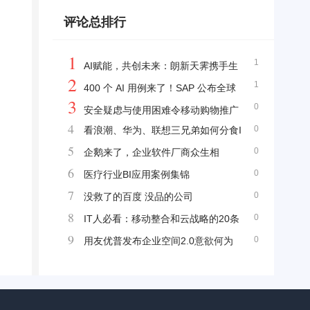
直播声卡系统MELO P1，重塑唱歌直播新体
评论总排行
验
1
1
AI赋能，共创未来：朗新天霁携手生
2
1
态伙伴共拓人力资源数字化蓝海
400 个 AI 用例来了！SAP 公布全球
3
0
最强企业级 AI 路线图
安全疑虑与使用困难令移动购物推广
4
0
看浪潮、华为、联想三兄弟如何分食I
不易
5
0
BM蛋糕
企鹅来了，企业软件厂商众生相
6
0
医疗行业BI应用案例集锦
7
0
没救了的百度 没品的公司
8
0
IT人必看：移动整合和云战略的20条
9
0
专家建议
用友优普发布企业空间2.0意欲何为
呢？