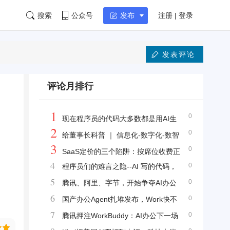
搜索
公众号
注册 | 登录
发布
发表评论
评论月排行
1
0
现在程序员的代码大多数都是用AI生
2
0
成的，后面会成为屎山代码看不懂吗？
给董事长科普 ｜ 信息化-数字化-数智
3
0
化三阶段是谬论
SaaS定价的三个陷阱：按席位收费正
4
0
程序员们的难言之隐--AI 写的代码，
在杀死增长
5
0
三次迭代后谁敢改？
腾讯、阿里、字节，开始争夺AI办公
6
0
的第一入口
国产办公Agent扎堆发布，Work快不
7
0
够用了
腾讯押注WorkBuddy：AI办公下一场