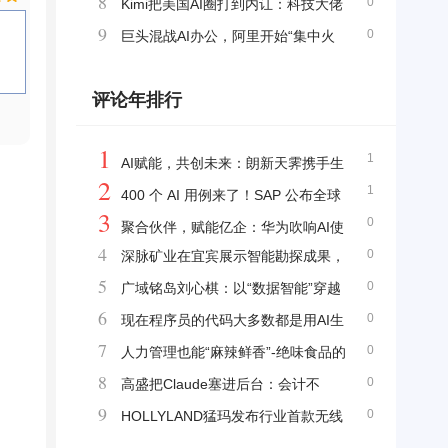
8
0
竞争，争夺智能入口
Kimi把美国AI圈打到内讧：科技大佬
9
0
倒向开源，安全派急着封堵
巨头混战AI办公，阿里开始“集中火
力”
评论年排行
1
1
AI赋能，共创未来：朗新天霁携手生
2
1
态伙伴共拓人力资源数字化蓝海
400 个 AI 用例来了！SAP 公布全球
3
0
最强企业级 AI 路线图
聚合伙伴，赋能亿企：华为吹响AI使
4
0
深脉矿业在宜宾展示智能勘探成果，
能商业市场集结号
5
0
规划建设宜宾研发制造基地助力产业升级
广域铭岛刘心棋：以“数据智能”穿越
6
0
周期，生态协同重塑制造业价值链 ——2026
现在程序员的代码大多数都是用AI生
7
0
天津智博会圆桌对话
成的，后面会成为屎山代码看不懂吗？
人力管理也能“麻辣鲜香”-绝味食品的
8
0
数字化HR实践
高盛把Claude塞进后台：会计不
9
0
会“死”，但SaaS的席位费会先松动
HOLLYLAND猛玛发布行业首款无线