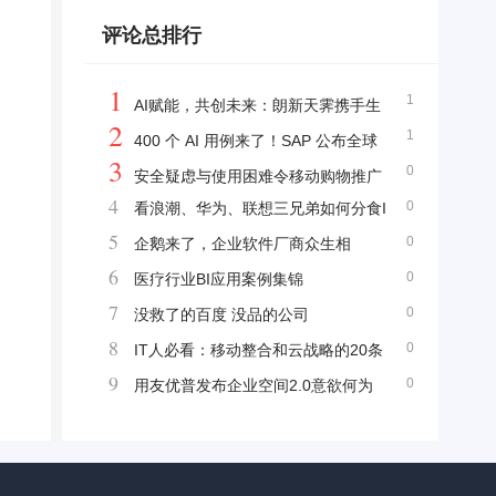
直播声卡系统MELO P1，重塑唱歌直播新体
评论总排行
验
1
1
AI赋能，共创未来：朗新天霁携手生
2
1
态伙伴共拓人力资源数字化蓝海
400 个 AI 用例来了！SAP 公布全球
3
0
最强企业级 AI 路线图
安全疑虑与使用困难令移动购物推广
4
0
看浪潮、华为、联想三兄弟如何分食I
不易
5
0
BM蛋糕
企鹅来了，企业软件厂商众生相
6
0
医疗行业BI应用案例集锦
7
0
没救了的百度 没品的公司
8
0
IT人必看：移动整合和云战略的20条
9
0
专家建议
用友优普发布企业空间2.0意欲何为
呢？