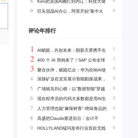
8
0
竞争，争夺智能入口
Kimi把美国AI圈打到内讧：科技大佬
9
0
倒向开源，安全派急着封堵
巨头混战AI办公，阿里开始“集中火
力”
评论年排行
1
1
AI赋能，共创未来：朗新天霁携手生
2
1
态伙伴共拓人力资源数字化蓝海
400 个 AI 用例来了！SAP 公布全球
3
0
最强企业级 AI 路线图
聚合伙伴，赋能亿企：华为吹响AI使
4
0
深脉矿业在宜宾展示智能勘探成果，
能商业市场集结号
5
0
规划建设宜宾研发制造基地助力产业升级
广域铭岛刘心棋：以“数据智能”穿越
6
0
周期，生态协同重塑制造业价值链 ——2026
现在程序员的代码大多数都是用AI生
7
0
天津智博会圆桌对话
成的，后面会成为屎山代码看不懂吗？
人力管理也能“麻辣鲜香”-绝味食品的
8
0
数字化HR实践
高盛把Claude塞进后台：会计不
9
0
会“死”，但SaaS的席位费会先松动
HOLLYLAND猛玛发布行业首款无线