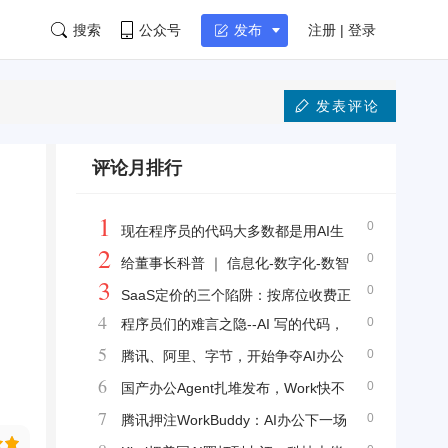
搜索
公众号
注册 | 登录
发布
发表评论
评论月排行
1
0
现在程序员的代码大多数都是用AI生
2
0
成的，后面会成为屎山代码看不懂吗？
给董事长科普 ｜ 信息化-数字化-数智
3
0
化三阶段是谬论
SaaS定价的三个陷阱：按席位收费正
4
0
程序员们的难言之隐--AI 写的代码，
在杀死增长
5
0
三次迭代后谁敢改？
腾讯、阿里、字节，开始争夺AI办公
6
0
的第一入口
国产办公Agent扎堆发布，Work快不
7
0
够用了
腾讯押注WorkBuddy：AI办公下一场