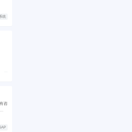
系统
有咨
到第
SAP