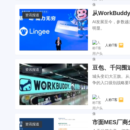
从WorkBu
资讯报道
AI发展至今，参数
明显。
人称T客
豆包、千问围追W
资讯报道
城头变幻大王旗。从
争的入口级别战略要
人称T客
市面MES厂商
资讯报道