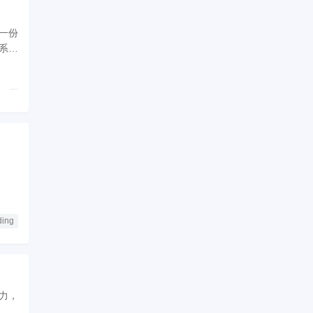
同一份
系并
ing
算力，