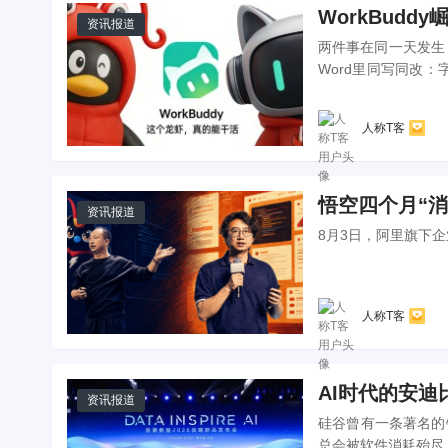
WorkBudd
资讯报道
两件事在同一天发生：
Word里同写同改
入火山引擎。...
人称T客
悟空四个月“消
资讯报道
8月3日，阿里旗下企
人称T客
AI时代的安迪
资讯报道
硅谷曾有一条著名的铁律
总会被软件消耗殆尽