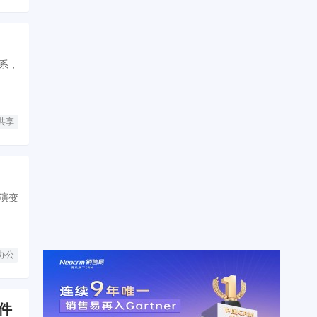
关系，
共享
演变
办公
件