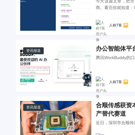
今天这篇文章，把市
商。看完你就知道：
人称T客
办公智能体平台
资讯报道
腾讯WorkBudd
人称T客
合顺传感获资
资讯报道
产替代赛道
近日，深圳市合顺传感