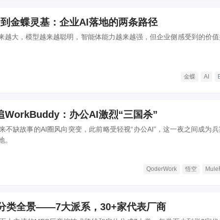
ddy到金蝶灵基：企业AI落地的两条路径
越来越大，模型越来越聪明，智能体能力越来越强，但企业侧感受到的价值
金蝶
AI
orkBuddy：办公AI激烈“三国杀”
来不缺故事的AI圈风向突变，此前略受轻视“办公AI”，这一夜之间成为兵
地。
QoderWork
悟空
Mule
分类全景——7大派系，30+家代表厂商