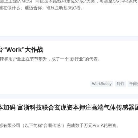
面上主流的MES厂商按技术路线和定位分成7大类，每类至少列举3家代
谁在做什么、谁适合你、谁只是听起来好看。
“Work”大作战
y的口碑和用户量正在节节攀升，成了一个“新行业”的代表。
WorkBuddy
钉钉
千问
本加码 富浙科技联合玄虎资本押注高端气体传感器
有限公司（以下简称“合顺传感”）完成数千万元Pre-A轮融资。