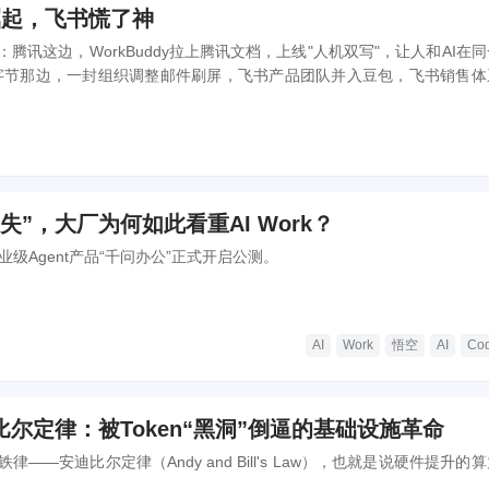
y崛起，飞书慌了神
腾讯这边，WorkBuddy拉上腾讯文档，上线"人机双写"，让人和AI在
：字节那边，一封组织调整邮件刷屏，飞书产品团队并入豆包，飞书销售体
失”，大厂为何如此看重AI Work？
业级Agent产品“千问办公”正式开启公测。
AI
Work
悟空
AI
Cod
比尔定律：被Token“黑洞”倒逼的基础设施革命
——安迪比尔定律（Andy and Bill's Law），也就是说硬件提升的
。