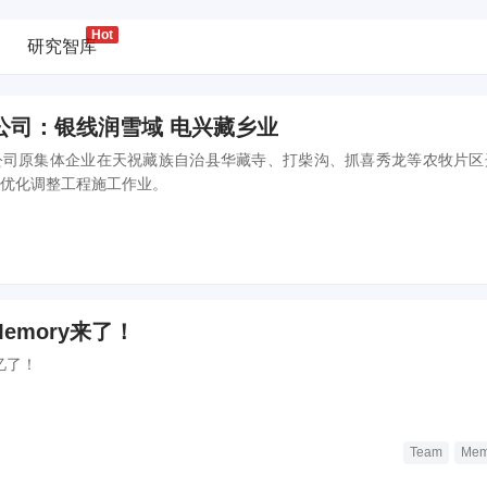
研究智库
公司：银线润雪域 电兴藏乡业
公司原集体企业在天祝藏族自治县华藏寺、打柴沟、抓喜秀龙等农牧片区
构优化调整工程施工作业。
Memory来了！
忆了！
Team
Mem