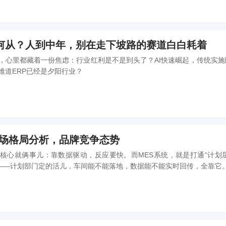
去何从？人到中年，别在走下坡路的赛道白白耗着
人，心里都藏着一份焦虑：行业红利是不是到头了？AI快速崛起，传统实施
难道ERP已经是夕阳行业？
S市场格局分析，品牌竞争态势
核心就俩事儿：靠数据驱动，反应要快。而MES系统，就是打通“计划层
键——计划部门定的活儿，车间能不能落地，数据能不能实时回传，全靠它