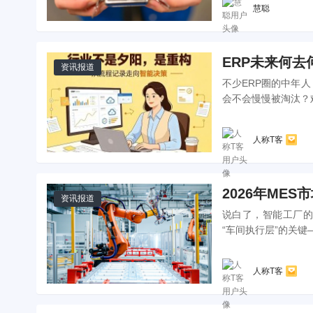
慧聪
ERP未来何
资讯报道
不少ERP圈的中年
会不会慢慢被淘汰？
人称T客
2026年ME
资讯报道
说白了，智能工厂的
“车间执行层”的关
人称T客