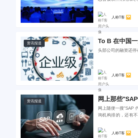
人称T客
To B 在中
资讯报道
头部公司的融资还停在
人称T客
网上那些"SA
资讯报道
网上随便一搜"SA
询机构排的，还有不
十。...
人称T客