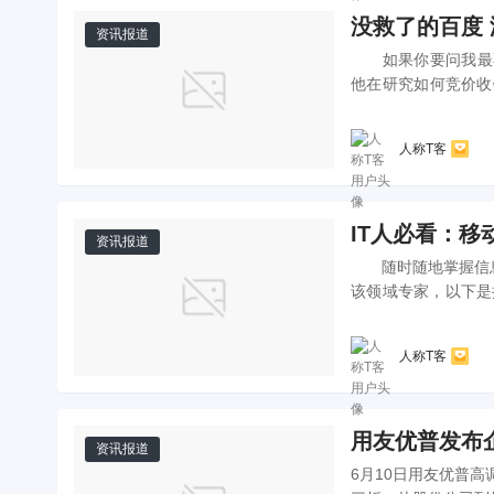
没救了的百度
资讯报道
如果你要问我最不值
他在研究如何竞价收
来自四面八方网络批
人称T客
IT人必看：移
资讯报道
随时随地掌握信息
该领域专家，以下是挑选出的20条建议： 
合是互惠互利的，这
人称T客
用友优普发布企
资讯报道
6月10日用友优普