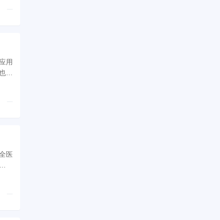
也向
全医
析的