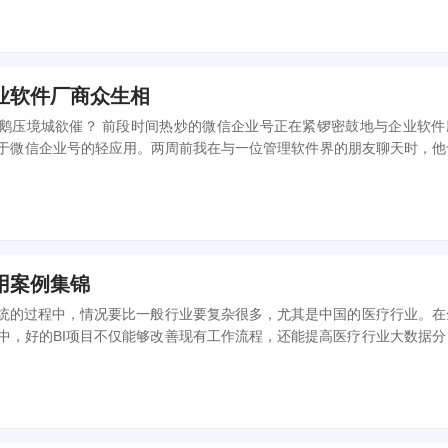
业软件厂商众生相
微信企业号正在紧锣密鼓地与企业软件应用
于微信企业号的轻应用。两周前我在与一位管理软件界的朋友聊天时，他
信企业号上的真实应用，一天后，微信企业号官方微信公众号就发出了...
用案例集锦
系统的过程中，情况要比一般行业要复杂很多，尤其是中国的医疗行业。在
中，好的BI项目不仅能够改善现有工作流程，还能提高医疗行业大数据分
来看，国外的医疗行业BI应用案例有哪些值得借鉴呢？本次技术手册...