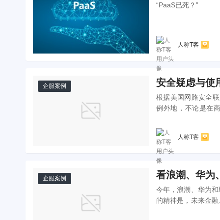
“PaaS已死？”
人称T客
安全疑虑与使
企服案例
根据美国网路安全联盟(Nat
例外地，不论是在商
外，认为个人电脑会是
人称T客
看浪潮、华为
企服案例
今年，浪潮、华为和
的精神是，未来金融
多场合还是要人家IB