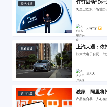
钉钉启动“D计
资讯报道
阿里巴巴旗下智能办
人称T客
上汽大通：依
投资者说
法大大电子合同，助
法大大
独家｜阿里将
资讯报道
产品整合易，人心整