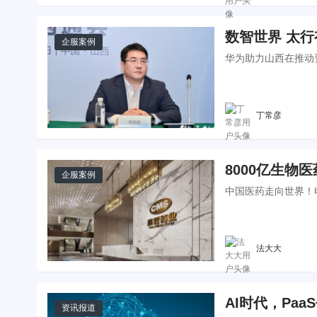
数智世界 太
企服案例
华为助力山西在推动
丁常彦
8000亿生物
企服案例
中国医药走向世界！
法大大
AI时代，Paa
资讯报道