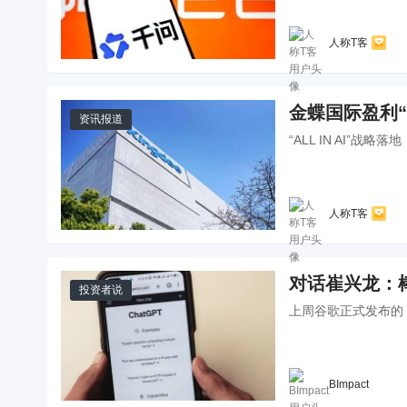
人称T客
金蝶国际盈利“
资讯报道
“ALL IN AI”战略落地
人称T客
对话崔兴龙：棒打
投资者说
上周谷歌正式发布的 AI
BImpact