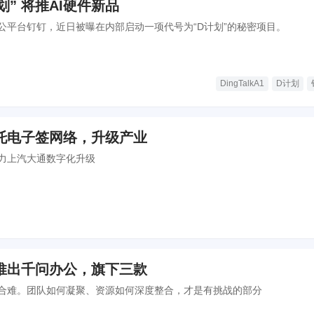
划” 将推AI硬件新品
公平台钉钉，近日被曝在内部启动一项代号为“D计划”的秘密项目。
DingTalkA1
D计划
托电子签网络，升级产业
力上汽大通数字化升级
推出千问办公，旗下三款
合难。团队如何凝聚、资源如何深度整合，才是有挑战的部分