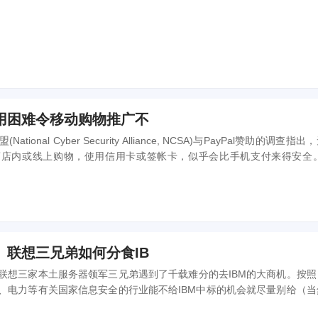
用困难令移动购物推广不
ional Cyber Security Alliance, NCSA)与PayPal赞助的调查指出
店内或线上购物，使用信用卡或签帐卡，似乎会比手机支付来得安全。 
存取网站最安全选择的受访者达62%，相对而言，选择智能型手机的...
、联想三兄弟如何分食IB
联想三家本土服务器领军三兄弟遇到了千载难分的去IBM的大商机。按照
、电力等有关国家信息安全的行业能不给IBM中标的机会就尽量别给（当
M来撑场，本土兄弟能耐还是少了些），那么很多蛋糕就专供国内三兄弟..