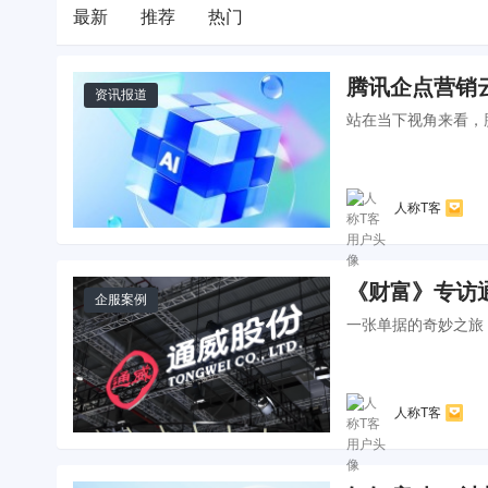
最新
推荐
热门
腾讯企点营销
资讯报道
站在当下视角来看，
人称T客
《财富》专访
企服案例
一张单据的奇妙之旅
人称T客