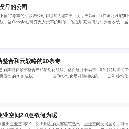
 没品的公司
得尊重的互联网公司有哪些?我首推百度，当Google在研究VR的时
钱，当Google在研究无人汽车的时候，他在研究如何助纣为虐收钱，当
评的时候，他在研究如何封杀众人，因为他是一家没品的公司。 T哥就.
动整合和云战略的20条专
的实现有赖于整合云和移动化战略。然而这并非易事，我们就此咨询了
1、云和移动化是相辅相成的 云和移动化的结
种结合所带来的价值大于二者单独使用的单纯相加价值。云战略能...
业空间2.0意欲何为呢
高调推出企业空间2.0，熟悉用友的人都应该熟悉，企业空间发展至今，可谓