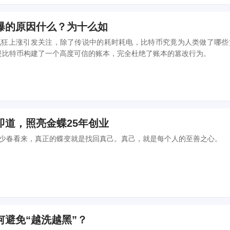
爆的原因什么？为十么如
的疯狂上涨引发关注，除了传说中的耗时耗电，比特币究竟为人类做了哪些
是比特币构建了一个高度可信的账本，完全杜绝了账本的篡改行为。
即道，照亮金蝶25年创业
徐少春看来，真正的蝶变就是找回真己。真己，就是每个人的至善之心。
何避免“越洗越黑”？