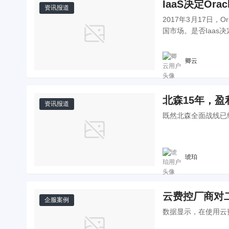
IaaS决定Ora
资讯报道
2017年3月17日，
国市场。是否Iaas决
卿云
北森15年，
资讯报道
既然北森全面战线已
琥珀
云费控厂商对二
企服案例
数据显示，在使用云