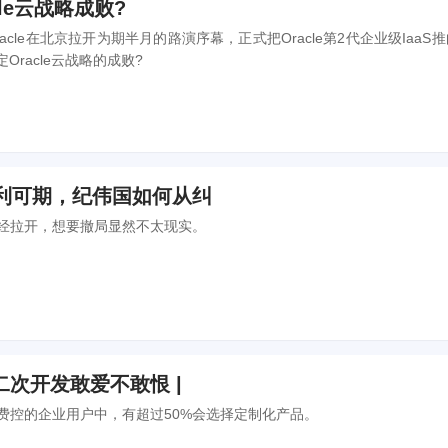
cle云战略成败?
Oracle在北京拉开为期半月的路演序幕，正式把Oracle第2代企业级IaaS
定Oracle云战略的成败?
盈利可期，纪伟国如何从纠
经拉开，想要撤局显然不太现实。
次开发敢爱不敢恨 |
费控的企业用户中，有超过50%会选择定制化产品。