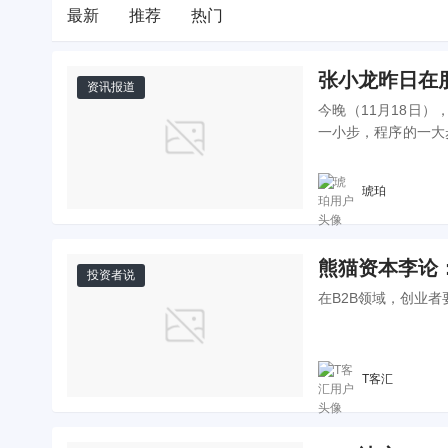
最新
推荐
热门
张小龙昨日在
资讯报道
今晚（11月18日
一小步，程序的一大步。 把图片放大后我们再看看，在下面这个屏幕炸裂的Andr
各种App，哦不，它
琥珀
熊猫资本李论
投资者说
在B2B领域，创业
T客汇