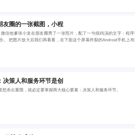
朋友圈的一张截图，小程
），微信他爹张小龙在朋友圈秀了一张照片，配了一句很鸡汤的文字：程序
oid手机上布满了
们不是App，满屏全是开发的微信小程序，自己看图，就不挨个罗列了，..
：决策人和服务环节是创
者要想杀出重围，就必定要掌握两大核心要素：决策人和服务环节。